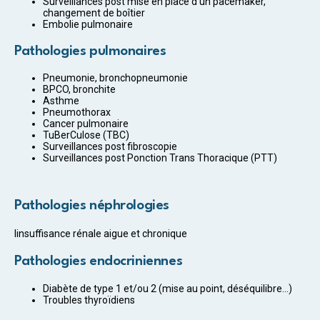
Surveillances post mise en place d’un pacemaker,
changement de boîtier
Embolie pulmonaire
Pathologies pulmonaires
Pneumonie, bronchopneumonie
BPCO, bronchite
Asthme
Pneumothorax
Cancer pulmonaire
TuBerCulose (TBC)
Surveillances post fibroscopie
Surveillances post Ponction Trans Thoracique (PTT)
Pathologies néphrologies
Iinsuffisance rénale aigue et chronique
Pathologies endocriniennes
Diabète de type 1 et/ou 2 (mise au point, déséquilibre…)
Troubles thyroïdiens