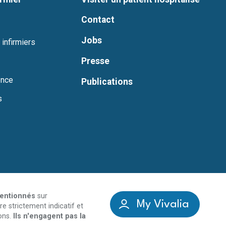
Contact
Jobs
 infirmiers
Presse
ence
Publications
s
mentionnés
sur
My Vivalia
re strictement indicatif et
ons.
Ils n'engagent pas la