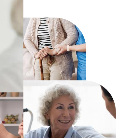
de Virton
de Vielsalm
e Florenville
de Villers-devant-Orval
ue
rix