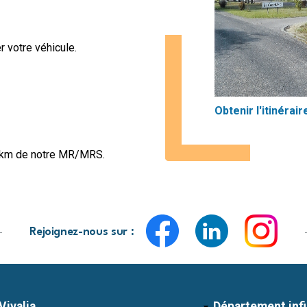
r votre véhicule.
Obtenir l'itinérair
- 1 km de notre MR/MRS.
Rejoignez-nous sur :
Vivalia
Département inf