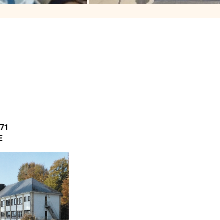
,71
E