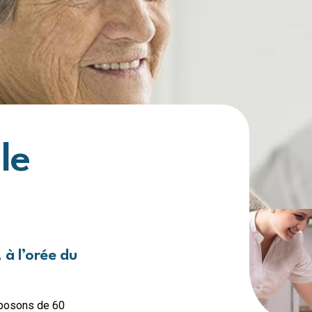
Maison de repos et de soins 
Maison de repos et de soins 
Maison de repos et de soins d
Maison de repos et de soins 
Crèches
Crèche d'Arlon
Crèche de Libramont
Crèche de Marche
le
Maison de soins psychiatriq
MSP Belle-Vue à Athus
Habitations protégées
HP Famenne-Ardennes à Bert
, à l’orée du
sposons de 60