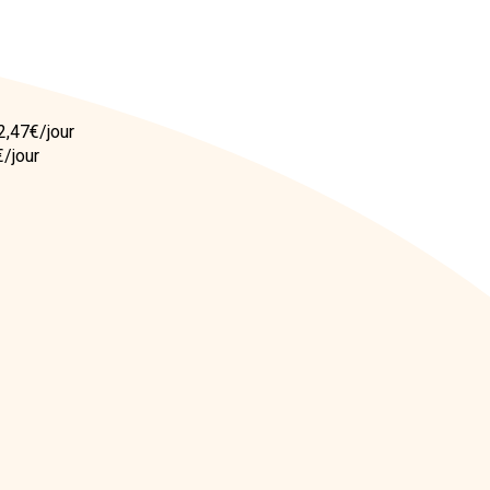
2,47€/jour
€/jour