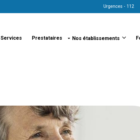
Urgences - 112
Services
Prestataires
Nos établissements
F
Sites hospitaliers
Hôpital d'Arlon
Hôpital de Bastogne
Hôpital de Libramont
Hôpital de Marche
Hôpital de Virton
Hôpital psychiatrique de Bert
Polyclinique de Vielsalm
Maison de repos
Maison de repos et de soins
Maison de repos et de soins