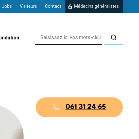
Jobs
Visiteurs
Contact
Médecins généralistes
ondation
rix
061 31 24 65
 d'Amberloup
 de Chanly