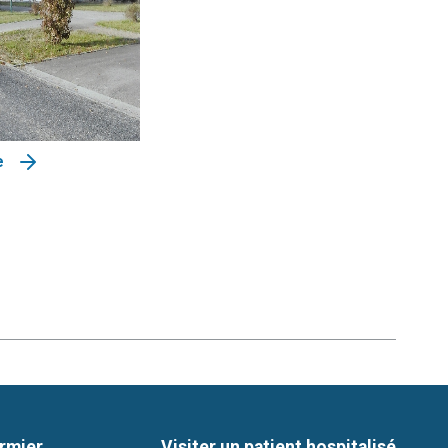
e
irmier
Visiter un patient hospitalisé