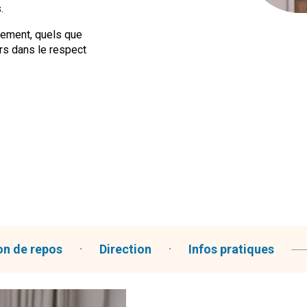
.
sement, quels que
rs dans le respect
on de repos
Direction
Infos pratiques