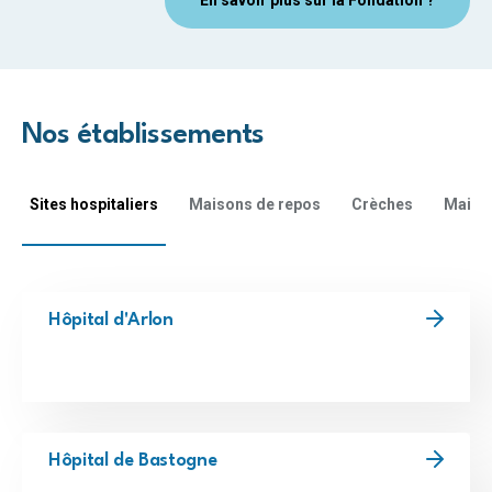
Nos établissements
Sites hospitaliers
Maisons de repos
Crèches
Maison
Hôpital d'Arlon
Hôpital de Bastogne