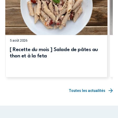
5 août 2026
5 
[ Recette du mois ] Salade de pâtes au
[
thon et à la feta
c
Toutes les actualités