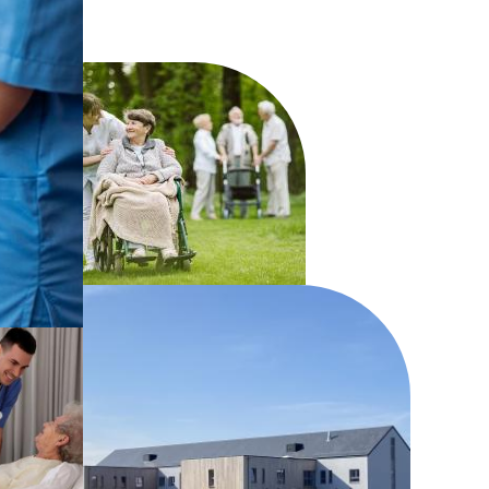
de Virton
de Vielsalm
e Florenville
de Villers-devant-Orval
ue
rix