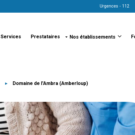
Urgences - 112
Services
Prestataires
Nos établissements
F
Sites hospitaliers
Hôpital d'Arlon
Hôpital de Bastogne
Hôpital de Libramont
Hôpital de Marche
s
Domaine de l'Ambra (Amberloup)
Hôpital de Virton
Hôpital psychiatrique de Bert
Polyclinique de Vielsalm
Maison de repos
Maison de repos et de soins
Maison de repos et de soins