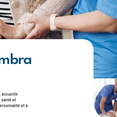
Maison de repos et de soins 
Maison de repos et de soins 
Maison de repos et de soins d
Maison de repos et de soins 
Crèches
Crèche d'Arlon
Crèche de Libramont
Crèche de Marche
Ambra
Maison de soins psychiatriq
MSP Belle-Vue à Athus
Habitations protégées
HP Famenne-Ardennes à Bert
accueillir
 santé et
ersonnalité et à