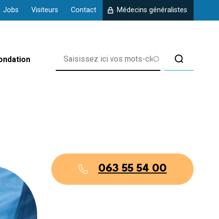
Jobs
Visiteurs
Contact
Médecins généralistes
ondation
rix
063 55 54 00
 d'Amberloup
 de Chanly