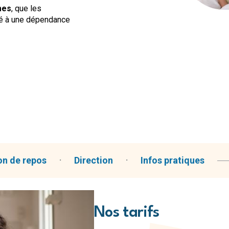
mes
, que les
é à une dépendance
on de repos
Direction
Infos pratiques
Nos tarifs