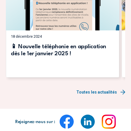
18 décembre 2024
7 
📱 Nouvelle téléphonie en application
V
dès le 1er janvier 2025 !
P
Toutes les actualités
Rejoignez-nous sur :