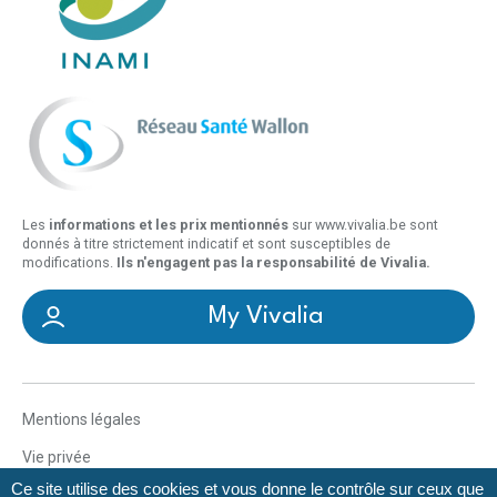
Les
informations et les prix mentionnés
sur www.vivalia.be sont
donnés à titre strictement indicatif et sont susceptibles de
modifications.
Ils n'engagent pas la responsabilité de Vivalia.
My Vivalia
Mentions légales
Vie privée
Ce site utilise des cookies et vous donne le contrôle sur ceux que
Déclaration d’accessibilité