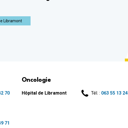
Maison de repos et de soins 
n
Maison de repos et de soins 
Maison de repos et de soins d
de Libramont
Maison de repos et de soins 
Crèches
Crèche d'Arlon
Crèche de Libramont
Crèche de Marche
Maison de soins psychiatriq
MSP Belle-Vue à Athus
Oncologie
Habitations protégées
42 70
Hôpital de Libramont
Tél. :
063 55 13 24
HP Famenne-Ardennes à Bert
49 71