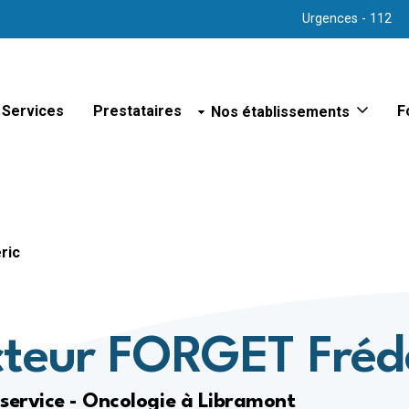
Urgences - 112
Services
Prestataires
Nos établissements
F
Sites hospitaliers
Hôpital d'Arlon
Hôpital de Bastogne
Hôpital de Libramont
Hôpital de Marche
ric
Hôpital de Virton
Hôpital psychiatrique de Bert
Polyclinique de Vielsalm
Maison de repos
teur FORGET Fréd
Maison de repos et de soins
Maison de repos et de soins
service - Oncologie à Libramont