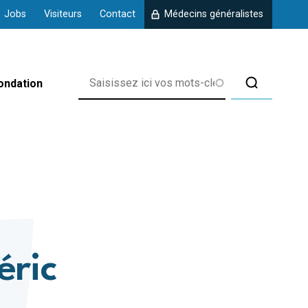
Jobs
Visiteurs
Contact
Médecins généralistes
ondation
rix
éric
 d'Amberloup
 de Chanly