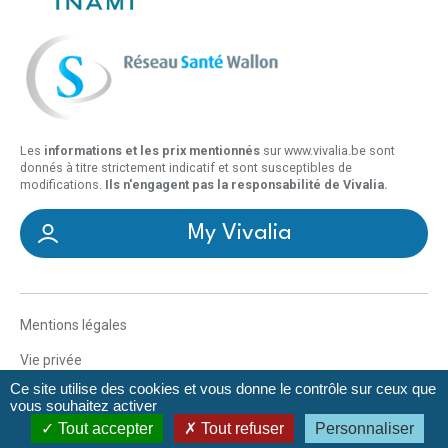
Les
informations et les prix mentionnés
sur www.vivalia.be sont
donnés à titre strictement indicatif et sont susceptibles de
modifications.
Ils n'engagent pas la responsabilité de Vivalia.
My Vivalia
Mentions légales
Vie privée
Ce site utilise des cookies et vous donne le contrôle sur ceux que
Déclaration d’accessibilité
vous souhaitez activer
Tout accepter
Tout refuser
Personnaliser
Gestionnaire de cookies