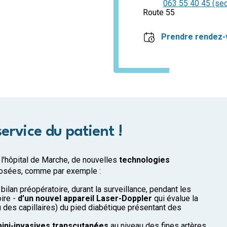
063 55 40 45 (secr
Route 55
Prendre rendez-
ervice du patient !
 l'hôpital de Marche, de nouvelles
technologies
osées, comme par exemple :
 bilan préopératoire, durant la surveillance, pendant les
oire -
d’un nouvel appareil Laser-Doppler
qui évalue la
u des capillaires) du pied diabétique présentant des
mini-invasives transcutanées
au niveau des fines artères