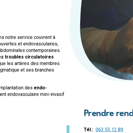
Maison de repos et de soins 
Maison de repos et de soins 
Maison de repos et de soins d
Maison de repos et de soins 
Crèches
s notre service couvrent à
 ouvertes et endovasculaires,
Crèche d'Arlon
s abdominales contemporaines.
Crèche de Libramont
s troubles circulatoires
Crèche de Marche
i que les artères des membres
hragmatique et ses branches
Maison de soins psychiatriq
MSP Belle-Vue à Athus
’implantation des
endo-
Habitations protégées
ment endovasculaire mini-invasif
HP Famenne-Ardennes à Bert
Prendre ren
Tél.
063 55 12 89