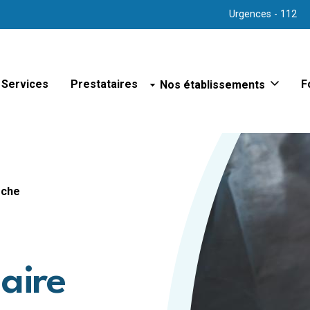
Urgences - 112
Services
Prestataires
Nos établissements
F
Sites hospitaliers
Hôpital d'Arlon
Hôpital de Bastogne
Hôpital de Libramont
Hôpital de Marche
rche
Hôpital de Virton
Hôpital psychiatrique de Bert
Polyclinique de Vielsalm
Maison de repos
aire
Maison de repos et de soins
Maison de repos et de soins