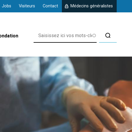
Jobs
Visiteurs
Contact
Médecins généralistes
ondation
rix
 d'Amberloup
 de Chanly