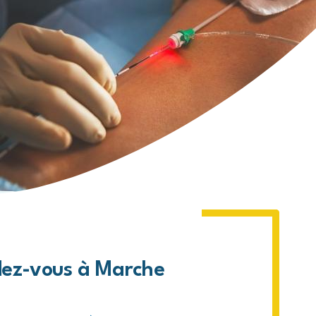
de Virton
de Vielsalm
e Florenville
de Villers-devant-Orval
ue
rix
dez-vous à Marche