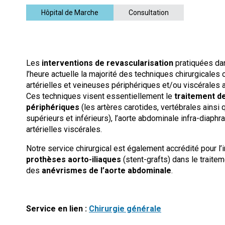
Hôpital de Marche
Consultation
Les
interventions de revascularisation
pratiquées dan
l’heure actuelle la majorité des techniques chirurgicales
artérielles et veineuses périphériques et/ou viscérale
Ces techniques visent essentiellement le
traitement de
périphériques
(les artères carotides, vertébrales ains
supérieurs et inférieurs), l’aorte abdominale infra-diap
artérielles viscérales.
Notre service chirurgical est également accrédité pour l
prothèses aorto-iliaques
(stent-grafts) dans le traite
des
anévrismes de l’aorte abdominale
.
Service en lien :
Chirurgie générale