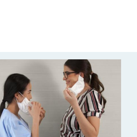
de Virton
de Vielsalm
e Florenville
de Villers-devant-Orval
ue
rix