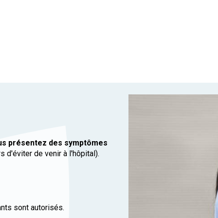
Maison de repos et de soins 
Maison de repos et de soins 
Maison de repos et de soins d
Maison de repos et de soins 
Crèches
Crèche d'Arlon
Crèche de Libramont
Crèche de Marche
Maison de soins psychiatriq
MSP Belle-Vue à Athus
us présentez des symptômes
Habitations protégées
'éviter de venir à l'hôpital).
HP Famenne-Ardennes à Bert
nts sont autorisés.