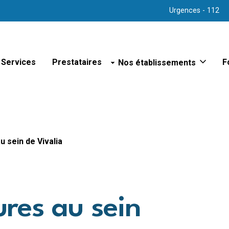
Urgences - 112
Services
Prestataires
Nos établissements
F
Sites hospitaliers
Hôpital d'Arlon
Hôpital de Bastogne
Hôpital de Libramont
Hôpital de Marche
 sein de Vivalia
Hôpital de Virton
Hôpital psychiatrique de Bert
Polyclinique de Vielsalm
Maison de repos
res au sein
Maison de repos et de soins
Maison de repos et de soins