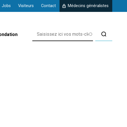
Jobs
Visiteurs
Contact
Médecins généralistes
ondation
rix
 d'Amberloup
 de Chanly