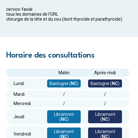
cervico-facial
tous les domaines de l'ORL
chirurgie de la tête et du cou (dont thyroïde et parathyroïde)
Horaire des consultations
Matin
Après-midi
Bastogne (
NC
)
Bastogne (
NC
)
Lundi
Mardi
/
/
Mercredi
/
/
Libramont
Libramont
Jeudi
(
NC
)
(
NC
)
Libramont
Libramont
Vendredi
(
NC
)
(
NC
)