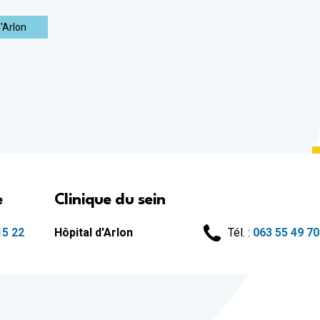
Maison de repos et de soins 
Maison de repos et de soins 
d'Arlon
Maison de repos et de soins d
Maison de repos et de soins 
Crèches
Crèche d'Arlon
Crèche de Libramont
Crèche de Marche
Maison de soins psychiatriq
MSP Belle-Vue à Athus
e
Clinique du sein
Habitations protégées
15 22
Hôpital d'Arlon
Tél. :
063 55 49 70
HP Famenne-Ardennes à Bert