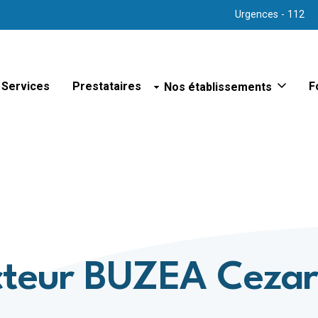
Urgences - 112
Services
Prestataires
Nos établissements
F
Sites hospitaliers
Hôpital d'Arlon
Hôpital de Bastogne
Hôpital de Libramont
Hôpital de Marche
Hôpital de Virton
Hôpital psychiatrique de Bert
Polyclinique de Vielsalm
Maison de repos
cteur BUZEA Ceza
Maison de repos et de soins
Maison de repos et de soins
n