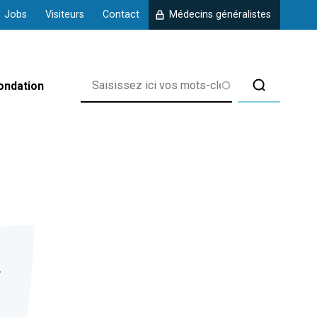
Jobs
Visiteurs
Contact
Médecins généralistes
ondation
rix
r
 d'Amberloup
 de Chanly