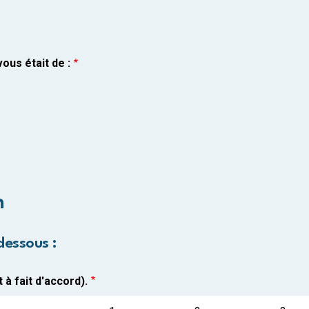
ous était de :
n
dessous :
 à fait d'accord).