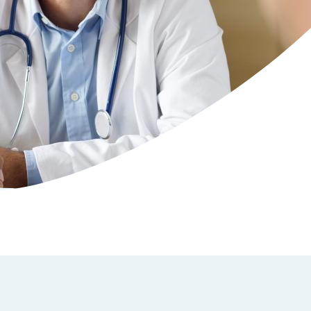
de Virton
de Vielsalm
e Florenville
de Villers-devant-Orval
ue
rix