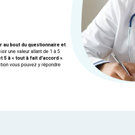
Maison de repos et de soins 
Maison de repos et de soins 
Maison de repos et de soins d
Maison de repos et de soins 
Crèches
er au bout du questionnaire et
Crèche d'Arlon
ir une valeur allant de 1 à 5
Crèche de Libramont
 5 à « tout à fait d'accord »
.
Crèche de Marche
tion vous pouvez y répondre
Maison de soins psychiatriq
MSP Belle-Vue à Athus
Habitations protégées
HP Famenne-Ardennes à Bert