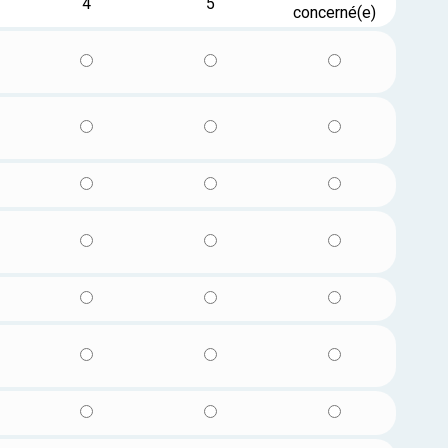
4
5
concerné(e)