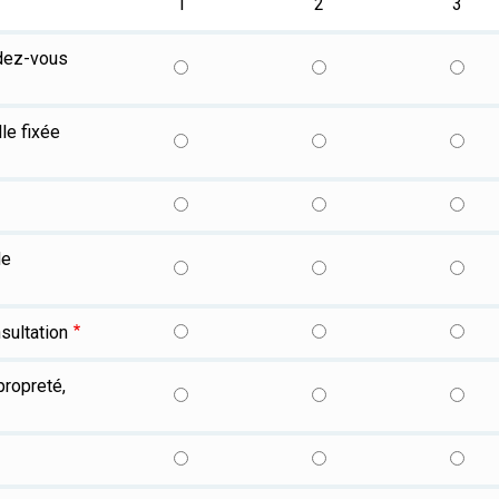
1
2
3
ndez-vous
le fixée
de
nsultation
propreté,