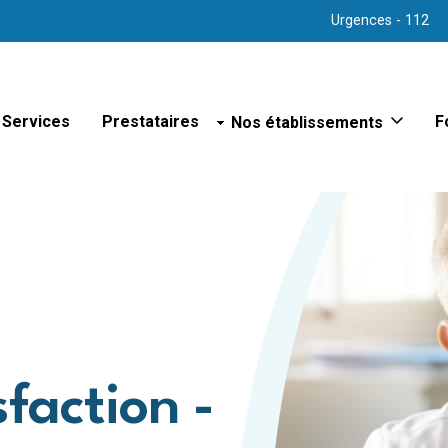
Urgences - 112
Services
Prestataires
Nos établissements
F
Sites hospitaliers
Hôpital d'Arlon
Hôpital de Bastogne
Hôpital de Libramont
Hôpital de Marche
Hôpital de Virton
Hôpital psychiatrique de Bert
Polyclinique de Vielsalm
Maison de repos
faction -
Maison de repos et de soins
Maison de repos et de soins