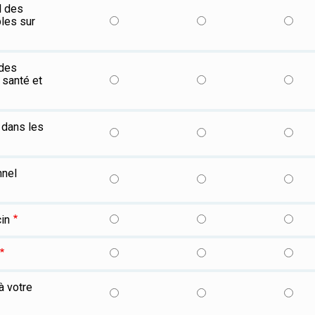
l des
les sur
 des
 santé et
) dans les
nnel
cin
à votre