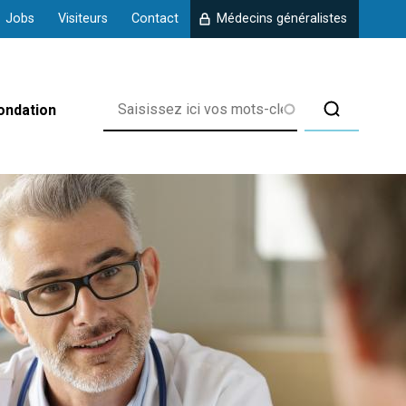
Jobs
Visiteurs
Contact
Médecins généralistes
ondation
rix
 d'Amberloup
 de Chanly