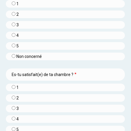
1
2
3
4
5
Non concerné
Es-tu satisfait(e) de ta chambre ?
1
2
3
4
5