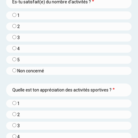
Es-tu satisfait(e) du nombre d'activités ?
1
2
3
4
5
Non concerné
Quelle est ton appréciation des activités sportives ?
1
2
3
4