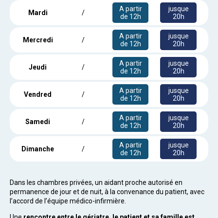
A partir
jusque
Mardi
/
de 12h
20h
A partir
jusque
Mercredi
/
de 12h
20h
A partir
jusque
Jeudi
/
de 12h
20h
A partir
jusque
Vendred
/
de 12h
20h
A partir
jusque
Samedi
/
de 12h
20h
A partir
jusque
Dimanche
/
de 12h
20h
Dans les chambres privées, un aidant proche autorisé en
permanence de jour et de nuit, à la convenance du patient, avec
l’accord de l’équipe médico-infirmière.
Une
rencontre entre le gériatre, le patient et sa famille est