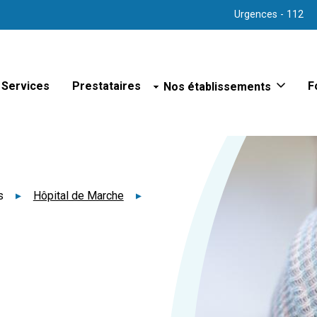
Urgences - 112
Services
Prestataires
Nos établissements
F
Sites hospitaliers
Hôpital d'Arlon
Hôpital de Bastogne
Hôpital de Libramont
Hôpital de Marche
rs
Hôpital de Marche
Hôpital de Virton
Hôpital psychiatrique de Bert
Polyclinique de Vielsalm
Maison de repos
Maison de repos et de soins
Maison de repos et de soins