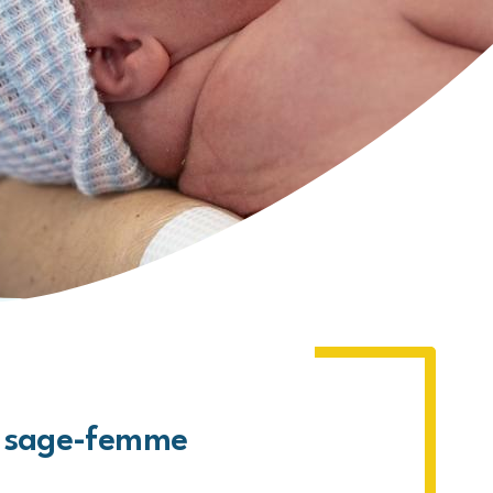
de Virton
de Vielsalm
e Florenville
de Villers-devant-Orval
ue
rix
a sage-femme