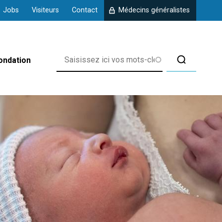
Jobs
Visiteurs
Contact
Médecins généralistes
ondation
rix
 d'Amberloup
 de Chanly