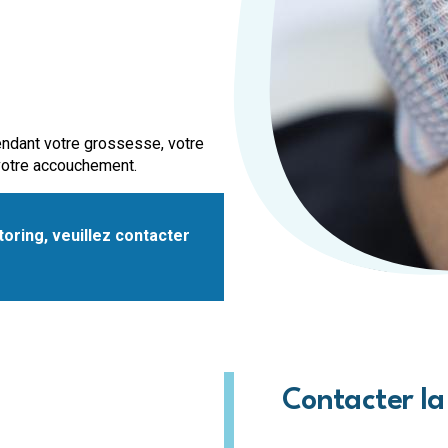
Maison de repos et de soins 
Maison de repos et de soins 
Maison de repos et de soins d
Maison de repos et de soins 
Crèches
ndant votre grossesse, votre
Crèche d'Arlon
 votre accouchement.
Crèche de Libramont
Crèche de Marche
oring, veuillez contacter
Maison de soins psychiatriq
MSP Belle-Vue à Athus
Habitations protégées
HP Famenne-Ardennes à Bert
Contacter l