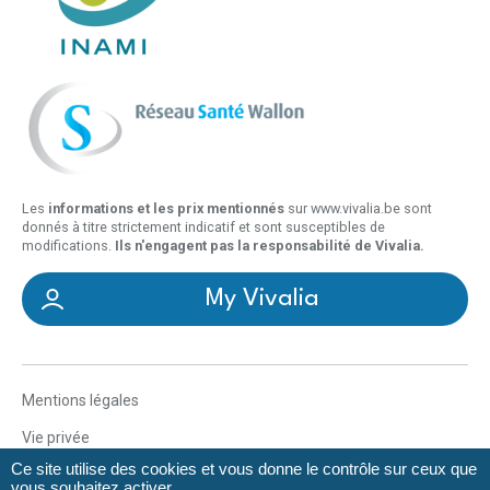
Les
informations et les prix mentionnés
sur www.vivalia.be sont
donnés à titre strictement indicatif et sont susceptibles de
modifications.
Ils n'engagent pas la responsabilité de Vivalia.
My Vivalia
Mentions légales
Vie privée
Ce site utilise des cookies et vous donne le contrôle sur ceux que
Déclaration d’accessibilité
vous souhaitez activer