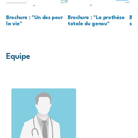
Brochure : "Un dos pour
Brochure : "La prothèse
Bro
la vie"
totale du genou"
str
Equipe