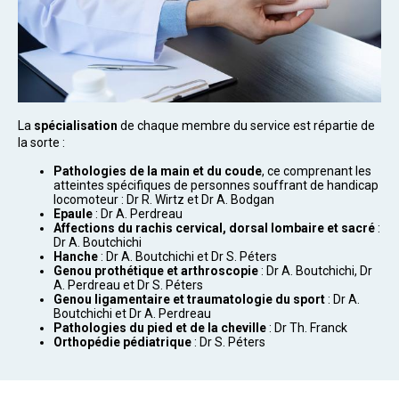
La
spécialisation
de chaque membre du service est répartie de
la sorte :
Pathologies de la main et du coude
, ce comprenant les
atteintes spécifiques de personnes souffrant de handicap
locomoteur : Dr R. Wirtz et Dr A. Bodgan
Epaule
: Dr A. Perdreau
Affections du rachis cervical, dorsal lombaire et sacré
:
Dr A. Boutchichi
Hanche
: Dr A. Boutchichi et Dr S. Péters
Genou prothétique et arthroscopie
: Dr A. Boutchichi, Dr
A. Perdreau et Dr S. Péters
Genou ligamentaire et traumatologie du sport
: Dr A.
Boutchichi et Dr A. Perdreau
Pathologies du pied et de la cheville
: Dr Th. Franck
Orthopédie pédiatrique
: Dr S. Péters