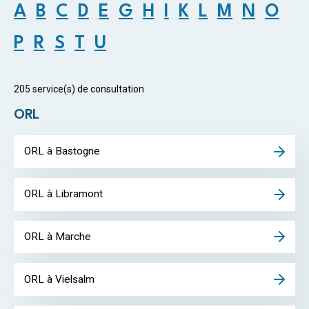
A
B
C
D
E
G
H
I
K
L
M
N
O
P
R
S
T
U
205 service(s) de consultation
ORL
ORL à Bastogne
ORL à Libramont
ORL à Marche
ORL à Vielsalm