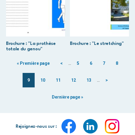
Brochure : "La prothèse
Brochure : "Le stretching"
totale du genou"
« Première page
<
…
5
6
7
8
9
10
11
12
13
…
>
Dernière page »
Rejoignez-nous sur :